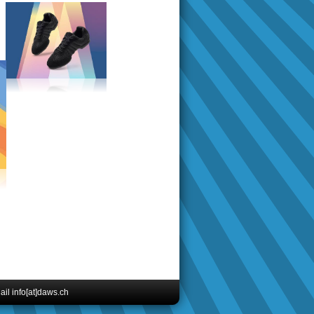
il info[at]daws.ch