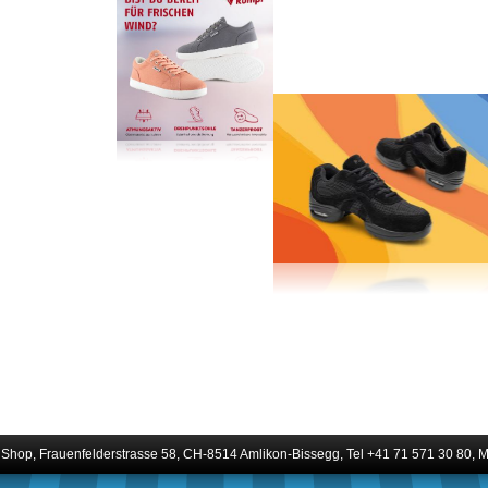
hop, Frauenfelderstrasse 58, CH-8514 Amlikon-Bissegg, Tel +41 71 571 30 80, Ma