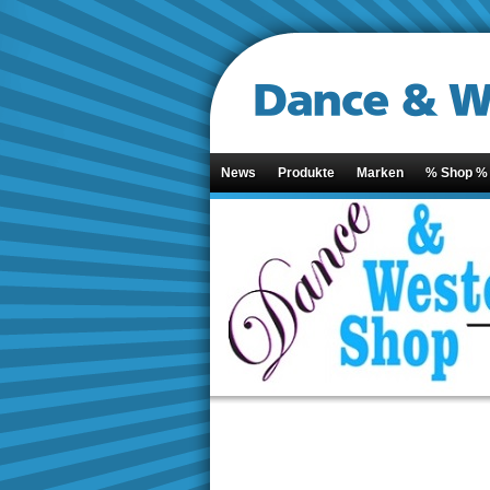
News
Produkte
Marken
% Shop %