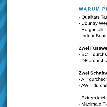
WARUM P
- Qualitäts Ta
- Country Wes
- Hergestellt
- Indoor Boot
Zwei Fusswe
- BC = durchs
- DE = durchsc
Zwei Schaftw
- A = durchsc
- AW = durchsc
- Extrem leich
- Maximale Fle